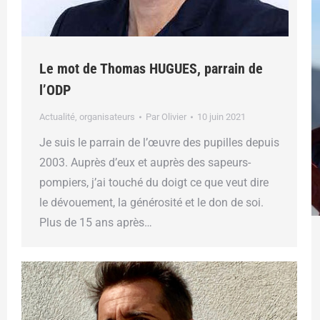
Le mot de Thomas HUGUES, parrain de
l’ODP
Actualité
,
organisateurs
Par
Olivier
10 juin 2021
Je suis le parrain de l’œuvre des pupilles depuis
2003. Auprès d’eux et auprès des sapeurs-
pompiers, j’ai touché du doigt ce que veut dire
le dévouement, la générosité et le don de soi.
Plus de 15 ans après…