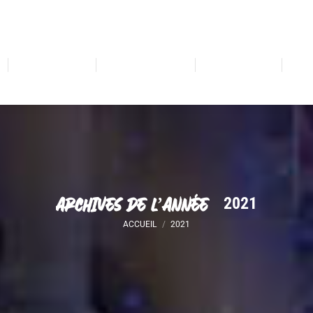
ÈGLEMENT
INSCRIPTIONS
CHALLENGE
TÉLÉCHA
RÈGLEMENT
INSCRIPTIONS
CHALLENGE
TÉL
ARCHIVES DE L’ANNÉE :
2021
Vous êtes ici :
ACCUEIL
2021