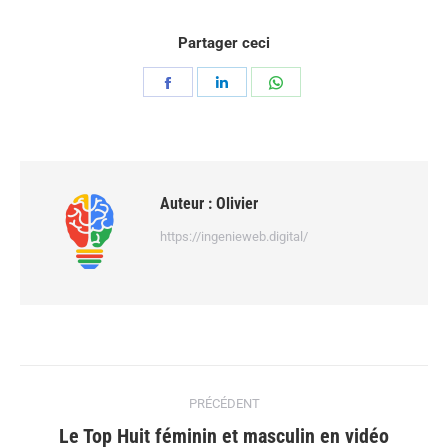
Partager ceci
Partager
Partager
Partager
sur
sur
sur
Facebook
LinkedIn
WhatsApp
Auteur :
Olivier
https://ingenieweb.digital/
Navigation
PRÉCÉDENT
article
Article
Le Top Huit féminin et masculin en vidéo