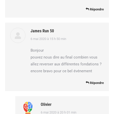
Répondre
James Run 50
dit
6 mai 2020 à 15 h 50 min
:
Bonjour
pouvez nous dire au final combien vous
allez reverser aux différentes fondations ?
encore bravo pour ce bel événement
Répondre
Olivier
dit
6 mai 2020 à 20 h 01 min