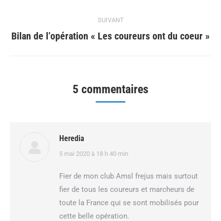
précédent
:
SUIVANT
Article
Bilan de l’opération « Les coureurs ont du coeur »
suivant
:
5 commentaires
Heredia
dit
5 mai 2020 à 18 h 40 min
:
Fier de mon club Amsl frejus mais surtout
fier de tous les coureurs et marcheurs de
toute la France qui se sont mobilisés pour
cette belle opération.