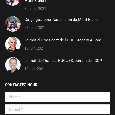
Mont-Blanc !
window
window
new
3 juillet 2021
window
Go go go… pour l’ascension du Mont-Blanc !
28 juin 2021
Le mot du Président de l’ODP, Grégory Allione
10 juin 2021
Le mot de Thomas HUGUES, parrain de l’ODP
10 juin 2021
CONTACTEZ-NOUS
Nom *
E-mail *