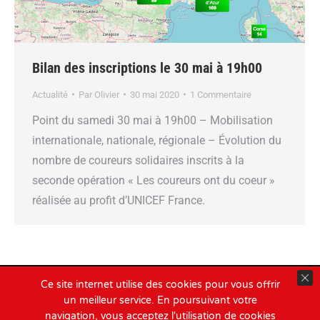
Bilan des inscriptions le 30 mai à 19h00
Actualité
Par
Olivier
30 mai 2020
1 Commentaire
Point du samedi 30 mai à 19h00 – Mobilisation
internationale, nationale, régionale – Évolution du
nombre de coureurs solidaires inscrits à la
seconde opération « Les coureurs ont du coeur »
réalisée au profit d’UNICEF France.
Ce site internet utilise des cookies pour vous offrir
Ingenieweb :
Création & Référencement de sites internet -
un meilleur service. En poursuivant votre
navigation, vous acceptez l'utilisation de cookies
Communication digitale
2020